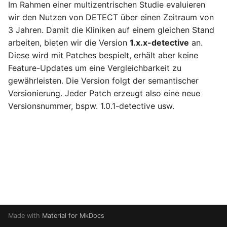
Im Rahmen einer multizentrischen Studie evaluieren
i
Routing Dashboard
wir den Nutzen von DETECT über einen Zeitraum von
t
3 Jahren. Damit die Kliniken auf einem gleichen Stand
Debugging & Logging
arbeiten, bieten wir die Version
1.x.x-detective
an.
i
Diese wird mit Patches bespielt, erhält aber keine
a
Feature-Updates um eine Vergleichbarkeit zu
gewährleisten. Die Version folgt der semantischer
l
Versionierung. Jeder Patch erzeugt also eine neue
i
Versionsnummer, bspw. 1.0.1-detective usw.
s
i
e
r
t
Made with
Material for MkDocs