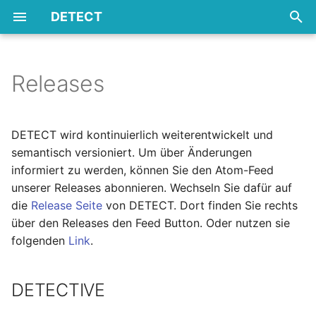
DETECT
S
u
Releases
Zweck & Bestimmung
Technische Funktionsweise
Hersteller
Vorbereitung
Update
Überblick der
Überblick
FAQ
DETECTIVE
Überblick
SMTP/Mailserver
c
Adminoberfläche
h
Eingangsparameter
Dienste
Schnittstellen
Überblick verwendete
Beispielupdate Ubuntu
Protokolle
Troubleshooting
XML
Import
DETECT wird kontinuierlich weiterentwickelt und
Benutzer
22.04
Stationsübersicht
e
semantisch versioniert. Um über Änderungen
Authentifizierung
Patientenausschluss
Glossar
REST
Backup & Export
informiert zu werden, können Sie den Atom-Feed
w
Installieren
Mapping
unserer Releases abonnieren. Wechseln Sie dafür auf
HL7v2
Archiv
i
die
Release Seite
von DETECT. Dort finden Sie rechts
Zertifikate
Administration
über den Releases den Feed Button. Oder nutzen sie
r
Alive-Note
folgenden
Link
.
d
Einrichten und Testen
Audit - Anzahl kritischer
Patienten
i
Beispielinstallation Ubuntu
DETECTIVE
n
22.04
Benutzerverwaltung